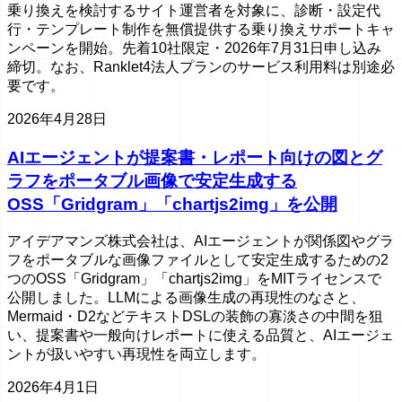
乗り換えを検討するサイト運営者を対象に、診断・設定代
行・テンプレート制作を無償提供する乗り換えサポートキャ
ンペーンを開始。先着10社限定・2026年7月31日申し込み
締切。なお、Ranklet4法人プランのサービス利用料は別途必
要です。
2026年4月28日
AIエージェントが提案書・レポート向けの図とグ
ラフをポータブル画像で安定生成する
OSS「Gridgram」「chartjs2img」を公開
アイデアマンズ株式会社は、AIエージェントが関係図やグラ
フをポータブルな画像ファイルとして安定生成するための2
つのOSS「Gridgram」「chartjs2img」をMITライセンスで
公開しました。LLMによる画像生成の再現性のなさと、
Mermaid・D2などテキストDSLの装飾の寡淡さの中間を狙
い、提案書や一般向けレポートに使える品質と、AIエージェ
ントが扱いやすい再現性を両立します。
2026年4月1日