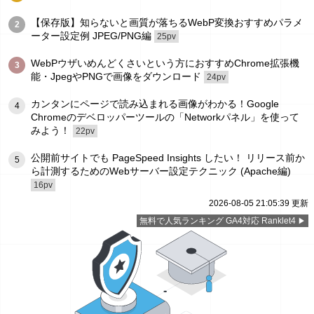
【保存版】知らないと画質が落ちるWebP変換おすすめパラメ
2
ーター設定例 JPEG/PNG編
25pv
WebPウザいめんどくさいという方におすすめChrome拡張機
3
能・JpegやPNGで画像をダウンロード
24pv
カンタンにページで読み込まれる画像がわかる！Google
4
Chromeのデベロッパーツールの「Networkパネル」を使って
みよう！
22pv
公開前サイトでも PageSpeed Insights したい！ リリース前か
5
ら計測するためのWebサーバー設定テクニック (Apache編)
16pv
2026-08-05 21:05:39 更新
無料で人気ランキング GA4対応 Ranklet4