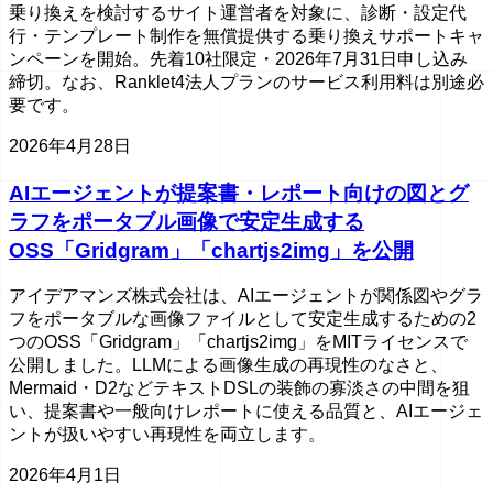
乗り換えを検討するサイト運営者を対象に、診断・設定代
行・テンプレート制作を無償提供する乗り換えサポートキャ
ンペーンを開始。先着10社限定・2026年7月31日申し込み
締切。なお、Ranklet4法人プランのサービス利用料は別途必
要です。
2026年4月28日
AIエージェントが提案書・レポート向けの図とグ
ラフをポータブル画像で安定生成する
OSS「Gridgram」「chartjs2img」を公開
アイデアマンズ株式会社は、AIエージェントが関係図やグラ
フをポータブルな画像ファイルとして安定生成するための2
つのOSS「Gridgram」「chartjs2img」をMITライセンスで
公開しました。LLMによる画像生成の再現性のなさと、
Mermaid・D2などテキストDSLの装飾の寡淡さの中間を狙
い、提案書や一般向けレポートに使える品質と、AIエージェ
ントが扱いやすい再現性を両立します。
2026年4月1日