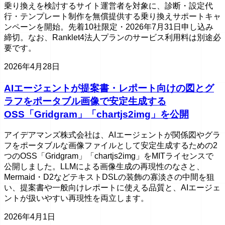
乗り換えを検討するサイト運営者を対象に、診断・設定代
行・テンプレート制作を無償提供する乗り換えサポートキャ
ンペーンを開始。先着10社限定・2026年7月31日申し込み
締切。なお、Ranklet4法人プランのサービス利用料は別途必
要です。
2026年4月28日
AIエージェントが提案書・レポート向けの図とグ
ラフをポータブル画像で安定生成する
OSS「Gridgram」「chartjs2img」を公開
アイデアマンズ株式会社は、AIエージェントが関係図やグラ
フをポータブルな画像ファイルとして安定生成するための2
つのOSS「Gridgram」「chartjs2img」をMITライセンスで
公開しました。LLMによる画像生成の再現性のなさと、
Mermaid・D2などテキストDSLの装飾の寡淡さの中間を狙
い、提案書や一般向けレポートに使える品質と、AIエージェ
ントが扱いやすい再現性を両立します。
2026年4月1日