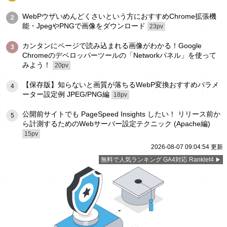
WebPウザいめんどくさいという方におすすめChrome拡張機
2
能・JpegやPNGで画像をダウンロード
23pv
カンタンにページで読み込まれる画像がわかる！Google
3
Chromeのデベロッパーツールの「Networkパネル」を使って
みよう！
20pv
【保存版】知らないと画質が落ちるWebP変換おすすめパラメ
4
ーター設定例 JPEG/PNG編
18pv
公開前サイトでも PageSpeed Insights したい！ リリース前か
5
ら計測するためのWebサーバー設定テクニック (Apache編)
15pv
2026-08-07 09:04:54 更新
無料で人気ランキング GA4対応 Ranklet4