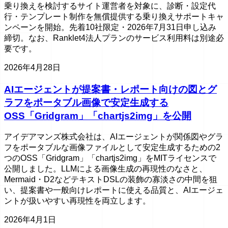
乗り換えを検討するサイト運営者を対象に、診断・設定代
行・テンプレート制作を無償提供する乗り換えサポートキャ
ンペーンを開始。先着10社限定・2026年7月31日申し込み
締切。なお、Ranklet4法人プランのサービス利用料は別途必
要です。
2026年4月28日
AIエージェントが提案書・レポート向けの図とグ
ラフをポータブル画像で安定生成する
OSS「Gridgram」「chartjs2img」を公開
アイデアマンズ株式会社は、AIエージェントが関係図やグラ
フをポータブルな画像ファイルとして安定生成するための2
つのOSS「Gridgram」「chartjs2img」をMITライセンスで
公開しました。LLMによる画像生成の再現性のなさと、
Mermaid・D2などテキストDSLの装飾の寡淡さの中間を狙
い、提案書や一般向けレポートに使える品質と、AIエージェ
ントが扱いやすい再現性を両立します。
2026年4月1日