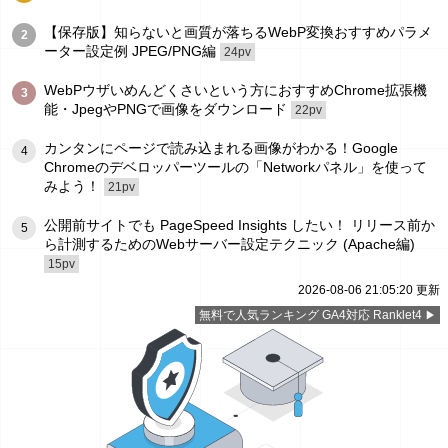
【保存版】知らないと画質が落ちるWebP変換おすすめパラメ
2
ーター設定例 JPEG/PNG編
24pv
WebPウザいめんどくさいという方におすすめChrome拡張機
3
能・JpegやPNGで画像をダウンロード
22pv
カンタンにページで読み込まれる画像がわかる！Google
4
Chromeのデベロッパーツールの「Networkパネル」を使って
みよう！
21pv
公開前サイトでも PageSpeed Insights したい！ リリース前か
5
ら計測するためのWebサーバー設定テクニック (Apache編)
15pv
2026-08-06 21:05:20 更新
無料で人気ランキング GA4対応 Ranklet4